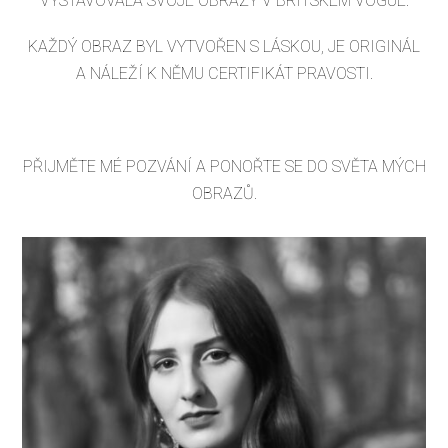
VYSTAVOVALA SVOJE OBRAZY V BRITSKÉM VOGUE.
KAŽDÝ OBRAZ BYL VYTVOŘEN S LÁSKOU, JE ORIGINÁL
A NÁLEŽÍ K NĚMU CERTIFIKÁT PRAVOSTI.
PŘIJMĚTE MÉ POZVÁNÍ A PONOŘTE SE DO SVĚTA MÝCH
OBRAZŮ.