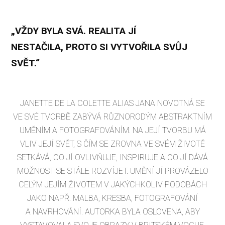
„VŽDY BYLA SVÁ. REALITA JÍ
NESTAČILA, PROTO SI VYTVOŘILA SVŮJ
SVĚT.“
JANETTE DE LA COLETTE ALIAS JANA NOVOTNÁ SE
VE SVÉ TVORBĚ ZABÝVÁ RŮZNORODÝM ABSTRAKTNÍM
UMĚNÍM A FOTOGRAFOVÁNÍM. NA JEJÍ TVORBU MÁ
VLIV JEJÍ SVĚT, S ČÍM SE ZROVNA VE SVÉM ŽIVOTĚ
SETKÁVÁ, CO JÍ OVLIVŇUJE, INSPIRUJE A CO JÍ DÁVÁ
MOŽNOST SE STÁLE ROZVÍJET. UMĚNÍ JÍ PROVÁZELO
CELÝM JEJÍM ŽIVOTEM V JAKÝCHKOLIV PODOBÁCH
JAKO NAPŘ. MALBA, KRESBA, FOTOGRAFOVÁNÍ
A NAVRHOVÁNÍ. AUTORKA BYLA OSLOVENA, ABY